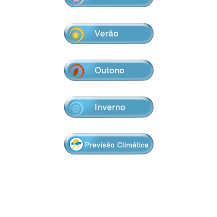
Boletim do Tempo
Radar Cidades
Serviços
Imagens de Satélite
Radar GIS Local
Cadastro
Satélite GIS + Radar
Radar PPI GIS
Informações
Laudos Meteorológicos
Estação Meteorológica
Alertas no Telegram
Histórico
Treinamento
Previsão Cidades
Alertas na sua Cidade
Contato
Saiba Mais
Solicitação de Dados
Modelo Global GFS
Chuva Bauru
Perguntas Frequentes
Notícias
Agendamento de Visitas
Modelo Regional WRF
Login
Chuvas e seu Local
Fale Conosco
Publicações
Umidade do Solo
Chuva Diária
Observador Voluntário
IPMet na FC