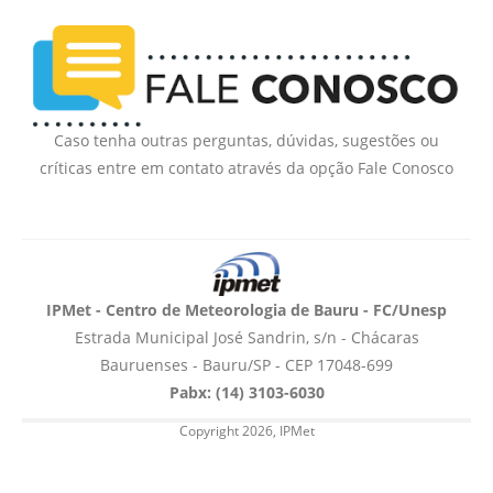
Boletim do Tempo
Radar Cidades
Serviços
Imagens de Satélite
Radar GIS Local
Cadastro
Caso tenha outras perguntas, dúvidas, sugestões ou
Satélite GIS + Radar
Radar PPI GIS
críticas entre em contato através da opção Fale Conosco
Informações
Laudos Meteorológicos
Estação Meteorológica
Alertas no Telegram
Histórico
Treinamento
Previsão Cidades
Alertas na sua Cidade
Contato
Saiba Mais
IPMet - Centro de Meteorologia de Bauru - FC/Unesp
Solicitação de Dados
Modelo Global GFS
Estrada Municipal José Sandrin, s/n - Chácaras
Chuva Bauru
Perguntas Frequentes
Notícias
Bauruenses - Bauru/SP - CEP 17048-699
Agendamento de Visitas
Modelo Regional WRF
Login
Pabx: (14) 3103-6030
Chuvas e seu Local
Fale Conosco
Publicações
Copyright 2026, IPMet
Umidade do Solo
Chuva Diária
Observador Voluntário
IPMet na FC