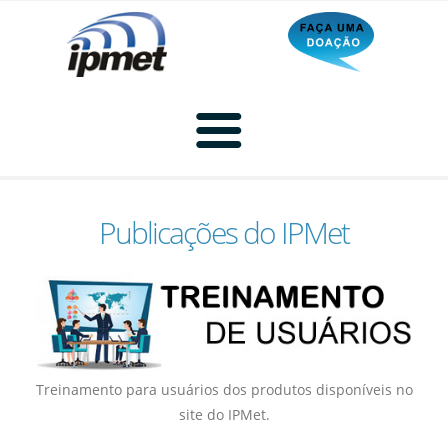
Publicações do IPMet
Home
Radar
Radar Animado
Treinamento para usuários dos produtos disponíveis no
site do IPMet.
Produtos
Imagem de Radar