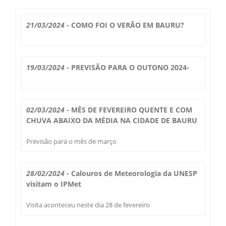
Boletim do Tempo
Radar Cidades
21/03/2024
- COMO FOI O VERÃO EM BAURU?
Serviços
Imagens de Satélite
Radar GIS Local
Cadastro
19/03/2024
- PREVISÃO PARA O OUTONO 2024-
Satélite GIS + Radar
Radar PPI GIS
Informações
Laudos Meteorológicos
Estação Meteorológica
Alertas no Telegram
Histórico
02/03/2024
- MÊS DE FEVEREIRO QUENTE E COM
Treinamento
CHUVA ABAIXO DA MÉDIA NA CIDADE DE BAURU
Previsão Cidades
Alertas na sua Cidade
Contato
Saiba Mais
Previsão para o mês de março
Solicitação de Dados
Modelo Global GFS
Chuva Bauru
Perguntas Frequentes
Notícias
Agendamento de Visitas
28/02/2024
- Calouros de Meteorologia da UNESP
Modelo Regional WRF
Login
Chuvas e seu Local
visitam o IPMet
Fale Conosco
Publicações
Umidade do Solo
Visita aconteceu neste dia 28 de fevereiro
Chuva Diária
Observador Voluntário
IPMet na FC