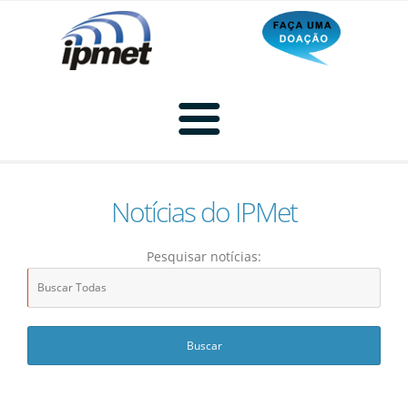
Notícias do IPMet
Home
Pesquisar notícias:
Radar
Radar Animado
Produtos
Imagem de Radar