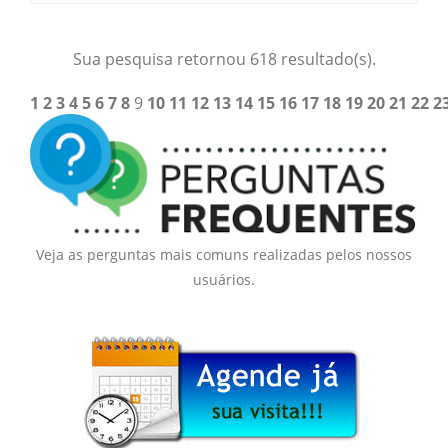
Sua pesquisa retornou 618 resultado(s).
1
2
3
4
5
6
7
8
9
10
11
12
13
14
15
16
17
18
19
20
21
22
2
Veja as perguntas mais comuns realizadas pelos nossos
usuários.