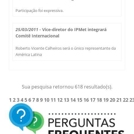
Participação foi expressiva.
25/03/2011
- Vice-diretor do IPMet integrará
Comitê Internacional
Roberto Vicente Calheiros será o único representante da
América Latina
Sua pesquisa retornou 618 resultado(s).
1
2
3
4
5
6
7
8
9
10
11
12
13
14
15
16
17
18
19
20
21
22
2