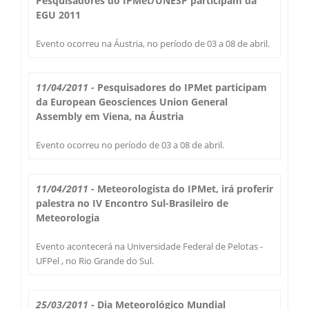
Pesquisadores do IPMet/UNESP participam da
Secas Bauru
EGU 2011
Como Chegar
Evento ocorreu na Áustria, no período de 03 a 08 de abril.
Desastres Naturais
Balanços Mensais
11/04/2011
- Pesquisadores do IPMet participam
da European Geosciences Union General
Assembly em Viena, na Áustria
Estações do Ano
Evento ocorreu no período de 03 a 08 de abril.
11/04/2011
- Meteorologista do IPMet, irá proferir
palestra no IV Encontro Sul-Brasileiro de
Meteorologia
Evento acontecerá na Universidade Federal de Pelotas -
UFPel , no Rio Grande do Sul.
25/03/2011
- Dia Meteorológico Mundial