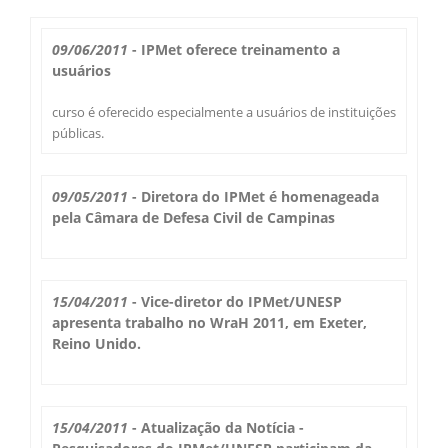
Boletim do Tempo
Radar Cidades
09/06/2011
- IPMet oferece treinamento a
Serviços
usuários
Imagens de Satélite
Radar GIS Local
curso é oferecido especialmente a usuários de instituições
Cadastro
públicas.
Satélite GIS + Radar
Radar PPI GIS
Informações
Laudos Meteorológicos
Estação Meteorológica
09/05/2011
- Diretora do IPMet é homenageada
Alertas no Telegram
Histórico
pela Câmara de Defesa Civil de Campinas
Treinamento
Previsão Cidades
Alertas na sua Cidade
Contato
Saiba Mais
Solicitação de Dados
Modelo Global GFS
15/04/2011
- Vice-diretor do IPMet/UNESP
Chuva Bauru
Perguntas Frequentes
apresenta trabalho no WraH 2011, em Exeter,
Notícias
Agendamento de Visitas
Reino Unido.
Modelo Regional WRF
Login
Chuvas e seu Local
Fale Conosco
Publicações
Umidade do Solo
Chuva Diária
Observador Voluntário
15/04/2011
- Atualização da Notícia -
IPMet na FC