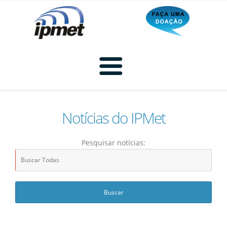
Notícias do IPMet
Home
Pesquisar notícias:
Radar
Radar Animado
Produtos
Imagem de Radar