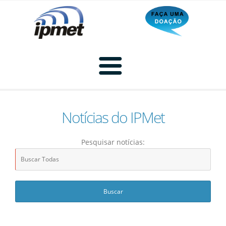
Notícias do IPMet
Home
Pesquisar notícias:
Radar
Radar Animado
Produtos
Imagem de Radar