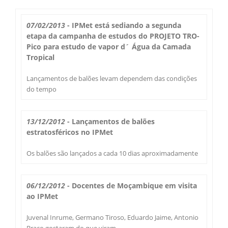
Boletim do Tempo
Radar Cidades
07/02/2013
- IPMet está sediando a segunda
Serviços
etapa da campanha de estudos do PROJETO TRO-
Imagens de Satélite
Pico para estudo de vapor d´ Água da Camada
Radar GIS Local
Tropical
Cadastro
Satélite GIS + Radar
Radar PPI GIS
Lançamentos de balões levam dependem das condições
Informações
do tempo
Laudos Meteorológicos
Estação Meteorológica
Alertas no Telegram
Histórico
Treinamento
13/12/2012
- Lançamentos de balões
Previsão Cidades
Alertas na sua Cidade
Contato
estratosféricos no IPMet
Saiba Mais
Solicitação de Dados
Modelo Global GFS
Os balões são lançados a cada 10 dias aproximadamente
Chuva Bauru
Perguntas Frequentes
Notícias
Agendamento de Visitas
Modelo Regional WRF
Login
Chuvas e seu Local
06/12/2012
- Docentes de Moçambique em visita
Fale Conosco
Publicações
ao IPMet
Umidade do Solo
Chuva Diária
Observador Voluntário
Juvenal Inrume, Germano Tiroso, Eduardo Jaime, Antonio
IPMet na FC
Braço gostaram do que viram