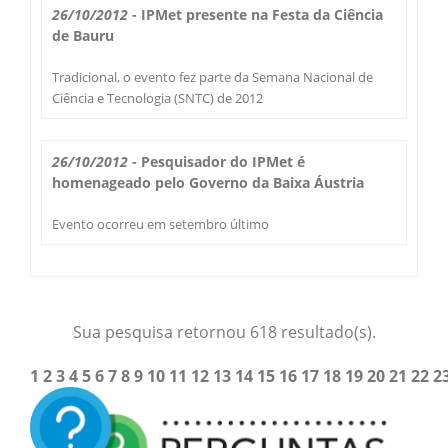
26/10/2012
- IPMet presente na Festa da Ciência
de Bauru
Tradicional, o evento fez parte da Semana Nacional de
Ciência e Tecnologia (SNTC) de 2012
26/10/2012
- Pesquisador do IPMet é
homenageado pelo Governo da Baixa Áustria
Evento ocorreu em setembro último
Sua pesquisa retornou 618 resultado(s).
1
2
3
4
5
6
7
8
9
10
11
12
13
14
15
16
17
18
19
20
21
22
2