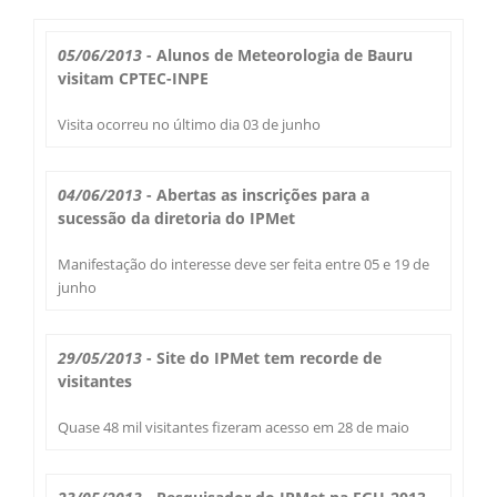
Boletim do Tempo
Radar Cidades
05/06/2013
- Alunos de Meteorologia de Bauru
Serviços
visitam CPTEC-INPE
Imagens de Satélite
Radar GIS Local
Visita ocorreu no último dia 03 de junho
Cadastro
Satélite GIS + Radar
Radar PPI GIS
Informações
04/06/2013
- Abertas as inscrições para a
Laudos Meteorológicos
Estação Meteorológica
sucessão da diretoria do IPMet
Alertas no Telegram
Histórico
Treinamento
Manifestação do interesse deve ser feita entre 05 e 19 de
Previsão Cidades
Alertas na sua Cidade
Contato
junho
Saiba Mais
Solicitação de Dados
Modelo Global GFS
Chuva Bauru
Perguntas Frequentes
29/05/2013
- Site do IPMet tem recorde de
Notícias
Agendamento de Visitas
visitantes
Modelo Regional WRF
Login
Chuvas e seu Local
Fale Conosco
Publicações
Quase 48 mil visitantes fizeram acesso em 28 de maio
Umidade do Solo
Chuva Diária
Observador Voluntário
IPMet na FC