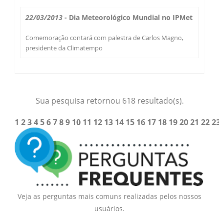
22/03/2013
- Dia Meteorológico Mundial no IPMet
Comemoração contará com palestra de Carlos Magno,
presidente da Climatempo
Sua pesquisa retornou 618 resultado(s).
1
2
3
4
5
6
7
8
9
10
11
12
13
14
15
16
17
18
19
20
21
22
2
Veja as perguntas mais comuns realizadas pelos nossos
usuários.