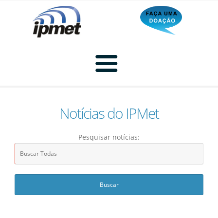
Notícias do IPMet
Home
Pesquisar notícias:
Radar
Radar Animado
Produtos
Imagem de Radar