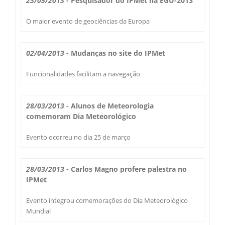
23/05/2013
- Pesquisador do IPMet na EGU-2013
Secas Bauru
Como Chegar
O maior evento de geociências da Europa
Desastres Naturais
02/04/2013
- Mudanças no site do IPMet
Balanços Mensais
Funcionalidades facilitam a navegação
Estações do Ano
28/03/2013
- Alunos de Meteorologia
comemoram Dia Meteorológico
Evento ocorreu no dia 25 de março
28/03/2013
- Carlos Magno profere palestra no
IPMet
Evento integrou comemorações do Dia Meteorológico
Mundial