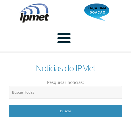
Notícias do IPMet
Home
Pesquisar notícias:
Radar
Radar Animado
Produtos
Imagem de Radar