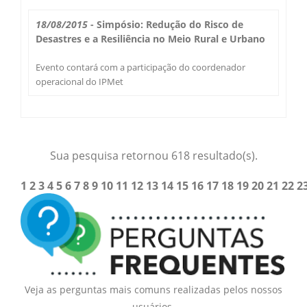
18/08/2015
- Simpósio: Redução do Risco de
Desastres e a Resiliência no Meio Rural e Urbano
Evento contará com a participação do coordenador
operacional do IPMet
Sua pesquisa retornou 618 resultado(s).
1
2
3
4
5
6
7
8
9
10
11
12
13
14
15
16
17
18
19
20
21
22
2
Veja as perguntas mais comuns realizadas pelos nossos
usuários.