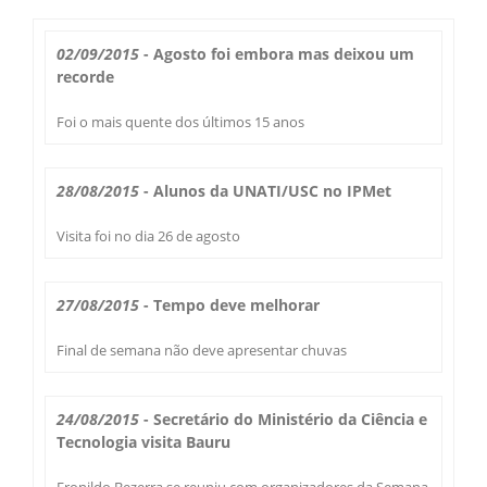
Boletim do Tempo
Radar Cidades
02/09/2015
- Agosto foi embora mas deixou um
Serviços
recorde
Imagens de Satélite
Radar GIS Local
Foi o mais quente dos últimos 15 anos
Cadastro
Satélite GIS + Radar
Radar PPI GIS
Informações
28/08/2015
- Alunos da UNATI/USC no IPMet
Laudos Meteorológicos
Estação Meteorológica
Alertas no Telegram
Histórico
Visita foi no dia 26 de agosto
Treinamento
Previsão Cidades
Alertas na sua Cidade
Contato
Saiba Mais
27/08/2015
- Tempo deve melhorar
Solicitação de Dados
Modelo Global GFS
Chuva Bauru
Perguntas Frequentes
Final de semana não deve apresentar chuvas
Notícias
Agendamento de Visitas
Modelo Regional WRF
Login
Chuvas e seu Local
Fale Conosco
Publicações
24/08/2015
- Secretário do Ministério da Ciência e
Umidade do Solo
Tecnologia visita Bauru
Chuva Diária
Observador Voluntário
IPMet na FC
Eronildo Bezerra se reuniu com organizadores da Semana