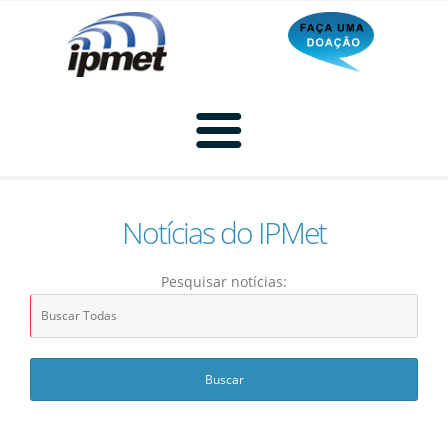
Notícias do IPMet
Home
Pesquisar notícias:
Radar
Radar Animado
Produtos
Imagem de Radar