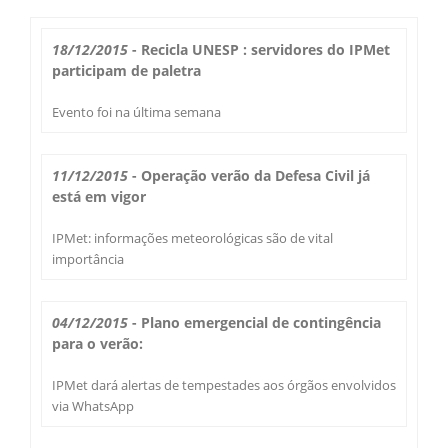
Boletim do Tempo
Radar Cidades
18/12/2015
- Recicla UNESP : servidores do IPMet
Serviços
participam de paletra
Imagens de Satélite
Radar GIS Local
Evento foi na última semana
Cadastro
Satélite GIS + Radar
Radar PPI GIS
Informações
11/12/2015
- Operação verão da Defesa Civil já
Laudos Meteorológicos
Estação Meteorológica
está em vigor
Alertas no Telegram
Histórico
Treinamento
IPMet: informações meteorológicas são de vital
Previsão Cidades
Alertas na sua Cidade
Contato
importância
Saiba Mais
Solicitação de Dados
Modelo Global GFS
Chuva Bauru
Perguntas Frequentes
04/12/2015
- Plano emergencial de contingência
Notícias
Agendamento de Visitas
para o verão:
Modelo Regional WRF
Login
Chuvas e seu Local
Fale Conosco
Publicações
IPMet dará alertas de tempestades aos órgãos envolvidos
Umidade do Solo
via WhatsApp
Chuva Diária
Observador Voluntário
IPMet na FC