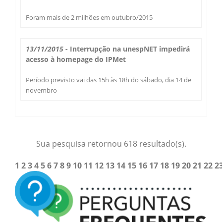
Foram mais de 2 milhões em outubro/2015
13/11/2015
- Interrupção na unespNET impedirá
acesso à homepage do IPMet
Período previsto vai das 15h às 18h do sábado, dia 14 de
novembro
Sua pesquisa retornou 618 resultado(s).
1
2
3
4
5
6
7
8
9
10
11
12
13
14
15
16
17
18
19
20
21
22
2