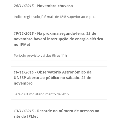
Secas Bauru
24/11/2015
- Novembro chuvoso
Como Chegar
Índice registrado já é mais de 65% superior ao esperado
Desastres Naturais
Balanços Mensais
19/11/2015
- Na próxima segunda-feira, 23 de
novembro haverá interrupção de energia elétrica
no IPMet
Estações do Ano
Período previsto vai das 9h às 11h
16/11/2015
- Observatório Astronômico da
UNESP aberto ao público no sábado, 21 de
novembro
Será o último atendimento de 2015
13/11/2015
- Recorde no número de acessos ao
site do IPMet