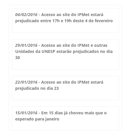
Boletim do Tempo
Radar Cidades
04/02/2016
- Acesso ao site do IPMet estará
Serviços
prejudicado entre 17h e 19h deste 4 de fevereiro
Imagens de Satélite
Radar GIS Local
Cadastro
Satélite GIS + Radar
Radar PPI GIS
29/01/2016
- Acesso ao site do IPMet e outras
Informações
Unidades da UNESP estarão prejudicados no dia
Laudos Meteorológicos
Estação Meteorológica
30
Alertas no Telegram
Histórico
Treinamento
Previsão Cidades
Alertas na sua Cidade
Contato
Saiba Mais
22/01/2016
- Acesso ao site do IPMet estará
Solicitação de Dados
Modelo Global GFS
prejudicado no dia 23
Chuva Bauru
Perguntas Frequentes
Notícias
Agendamento de Visitas
Modelo Regional WRF
Login
Chuvas e seu Local
Fale Conosco
Publicações
15/01/2016
- Em 15 dias já choveu mais que o
Umidade do Solo
esperado para janeiro
Chuva Diária
Observador Voluntário
IPMet na FC