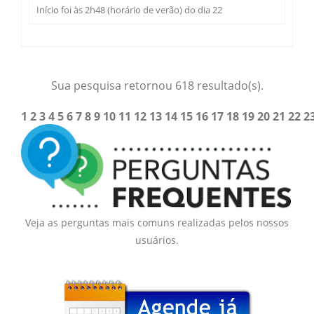
Início foi às 2h48 (horário de verão) do dia 22
Sua pesquisa retornou 618 resultado(s).
1
2
3
4
5
6
7
8
9
10
11
12
13
14
15
16
17
18
19
20
21
22
2
Veja as perguntas mais comuns realizadas pelos nossos
usuários.