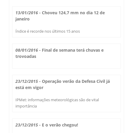
Secas Bauru
Como Chegar
13/01/2016
- Choveu 124,7 mm no dia 12 de
janeiro
Desastres Naturais
Índice é recorde nos últimos 15 anos
Balanços Mensais
08/01/2016
- Final de semana terá chuvas e
Estações do Ano
trovoadas
23/12/2015
- Operação verão da Defesa Civil já
está em vigor
IPMet: informações meteorológicas são de vital
importância
23/12/2015
- E o verão chegou!