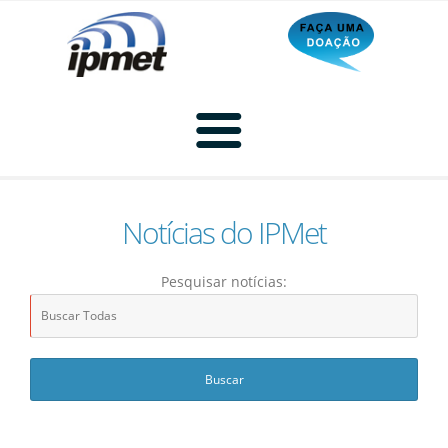
Notícias do IPMet
Home
Pesquisar notícias:
Radar
Radar Animado
Produtos
Imagem de Radar