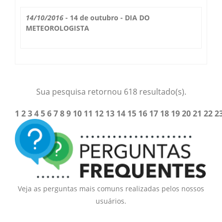
14/10/2016
- 14 de outubro - DIA DO
METEOROLOGISTA
Sua pesquisa retornou 618 resultado(s).
1
2
3
4
5
6
7
8
9
10
11
12
13
14
15
16
17
18
19
20
21
22
2
Veja as perguntas mais comuns realizadas pelos nossos
usuários.