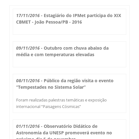
Boletim do Tempo
Radar Cidades
17/11/2016
- Estagiário do IPMet participa do XIX
Serviços
CBMET - João Pessoa/PB - 2016
Imagens de Satélite
Radar GIS Local
Cadastro
Satélite GIS + Radar
Radar PPI GIS
09/11/2016
- Outubro com chuva abaixo da
Informações
média e com temperaturas elevadas
Laudos Meteorológicos
Estação Meteorológica
Alertas no Telegram
Histórico
Treinamento
Previsão Cidades
Alertas na sua Cidade
Contato
08/11/2016
- Público da região visita o evento
Saiba Mais
“Tempestades no Sistema Solar”
Solicitação de Dados
Modelo Global GFS
Chuva Bauru
Perguntas Frequentes
Foram realizadas palestras temáticas e exposição
Notícias
Agendamento de Visitas
internacional “Paisagens Cósmicas”
Modelo Regional WRF
Login
Chuvas e seu Local
Fale Conosco
Publicações
Umidade do Solo
01/11/2016
- Observatório Didático de
Chuva Diária
Observador Voluntário
Astronomia da UNESP promoverá evento no
IPMet na FC