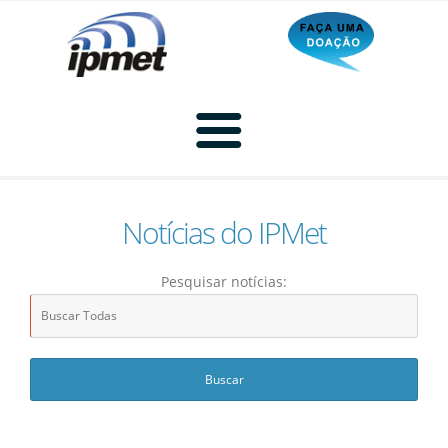
Notícias do IPMet
Home
Pesquisar notícias:
Radar
Radar Animado
Produtos
Imagem de Radar