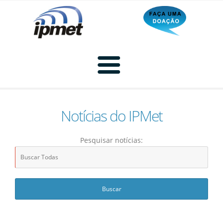
Notícias do IPMet
Home
Pesquisar notícias:
Radar
Radar Animado
Produtos
Imagem de Radar