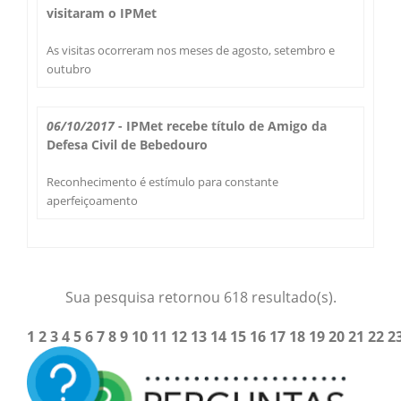
visitaram o IPMet
As visitas ocorreram nos meses de agosto, setembro e
outubro
06/10/2017
- IPMet recebe título de Amigo da
Defesa Civil de Bebedouro
Reconhecimento é estímulo para constante
aperfeiçoamento
Sua pesquisa retornou 618 resultado(s).
1
2
3
4
5
6
7
8
9
10
11
12
13
14
15
16
17
18
19
20
21
22
2