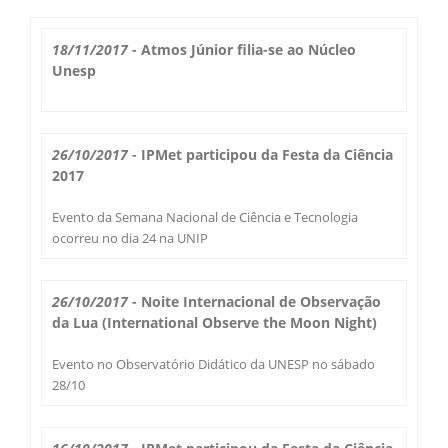
Boletim do Tempo
Radar Cidades
18/11/2017
- Atmos Júnior filia-se ao Núcleo
Serviços
Unesp
Imagens de Satélite
Radar GIS Local
Cadastro
Satélite GIS + Radar
Radar PPI GIS
26/10/2017
- IPMet participou da Festa da Ciência
Informações
2017
Laudos Meteorológicos
Estação Meteorológica
Alertas no Telegram
Histórico
Evento da Semana Nacional de Ciência e Tecnologia
Treinamento
ocorreu no dia 24 na UNIP
Previsão Cidades
Alertas na sua Cidade
Contato
Saiba Mais
Solicitação de Dados
Modelo Global GFS
26/10/2017
- Noite Internacional de Observação
Chuva Bauru
Perguntas Frequentes
da Lua (International Observe the Moon Night)
Notícias
Agendamento de Visitas
Modelo Regional WRF
Login
Chuvas e seu Local
Evento no Observatório Didático da UNESP no sábado
Fale Conosco
Publicações
28/10
Umidade do Solo
Chuva Diária
Observador Voluntário
IPMet na FC