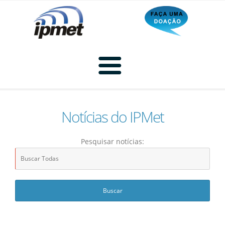
Notícias do IPMet
Home
Pesquisar notícias:
Radar
Radar Animado
Produtos
Imagem de Radar