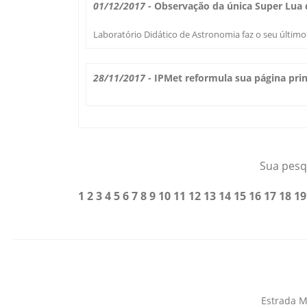
01/12/2017
- Observação da única Super Lua 
Laboratório Didático de Astronomia faz o seu últim
28/11/2017
- IPMet reformula sua página prin
Sua pesq
1
2
3
4
5
6
7
8
9
10
11
12
13
14
15
16
17
18
1
Estrada M