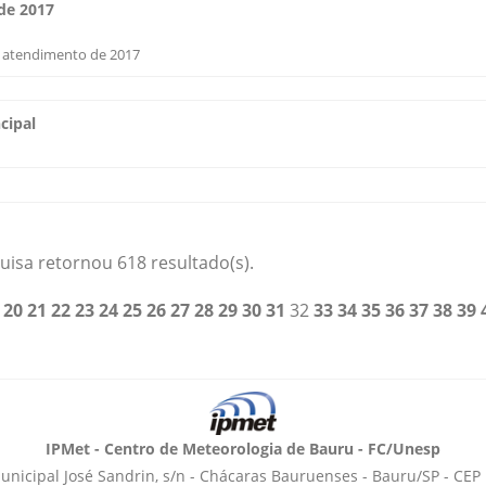
de 2017
o atendimento de 2017
cipal
uisa retornou 618 resultado(s).
9
20
21
22
23
24
25
26
27
28
29
30
31
32
33
34
35
36
37
38
39
IPMet - Centro de Meteorologia de Bauru - FC/Unesp
unicipal José Sandrin, s/n - Chácaras Bauruenses - Bauru/SP - CEP