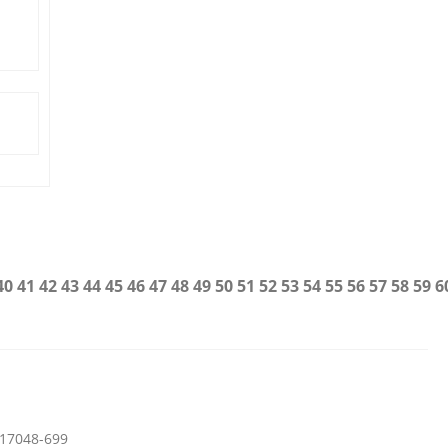
40
41
42
43
44
45
46
47
48
49
50
51
52
53
54
55
56
57
58
59
6
 17048-699