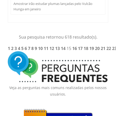
Amostrar irão estudar plumas lançadas pelo Vulcão
Hunga em janeiro
Sua pesquisa retornou 618 resultado(s).
1
2
3
4
5
6
7
8
9
10
11
12
13
14
15
16
17
18
19
20
21
22
2
Veja as perguntas mais comuns realizadas pelos nossos
usuários.