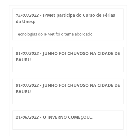
Boletim do Tempo
Radar Cidades
15/07/2022
- IPMet participa do Curso de Férias
Serviços
da Unesp
Imagens de Satélite
Radar GIS Local
Tecnologias do IPMet foi o tema abordado
Cadastro
Satélite GIS + Radar
Radar PPI GIS
Informações
01/07/2022
- JUNHO FOI CHUVOSO NA CIDADE DE
Laudos Meteorológicos
Estação Meteorológica
BAURU
Alertas no Telegram
Histórico
Treinamento
Previsão Cidades
Alertas na sua Cidade
Contato
Saiba Mais
01/07/2022
- JUNHO FOI CHUVOSO NA CIDADE DE
Solicitação de Dados
Modelo Global GFS
BAURU
Chuva Bauru
Perguntas Frequentes
Notícias
Agendamento de Visitas
Modelo Regional WRF
Login
Chuvas e seu Local
Fale Conosco
Publicações
21/06/2022
-
O INVERNO COMEÇOU...
Umidade do Solo
Chuva Diária
Observador Voluntário
IPMet na FC