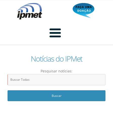
Notícias do IPMet
Home
Pesquisar notícias:
Radar
Radar Animado
Produtos
Imagem de Radar