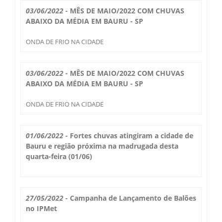
Secas Bauru
03/06/2022
- MÊS DE MAIO/2022 COM CHUVAS
Como Chegar
ABAIXO DA MÉDIA EM BAURU - SP
Desastres Naturais
ONDA DE FRIO NA CIDADE
Balanços Mensais
03/06/2022
- MÊS DE MAIO/2022 COM CHUVAS
ABAIXO DA MÉDIA EM BAURU - SP
Estações do Ano
ONDA DE FRIO NA CIDADE
01/06/2022
- Fortes chuvas atingiram a cidade de
Bauru e região próxima na madrugada desta
quarta-feira (01/06)
27/05/2022
- Campanha de Lançamento de Balões
no IPMet