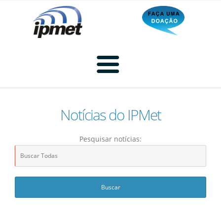
Notícias do IPMet
Home
Pesquisar notícias:
Radar
Radar Animado
Produtos
Imagem de Radar