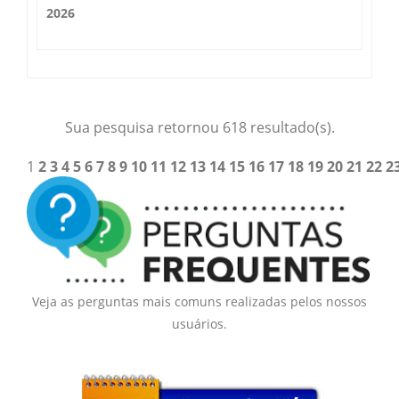
2026
Sua pesquisa retornou 618 resultado(s).
1
2
3
4
5
6
7
8
9
10
11
12
13
14
15
16
17
18
19
20
21
22
2
Veja as perguntas mais comuns realizadas pelos nossos
usuários.