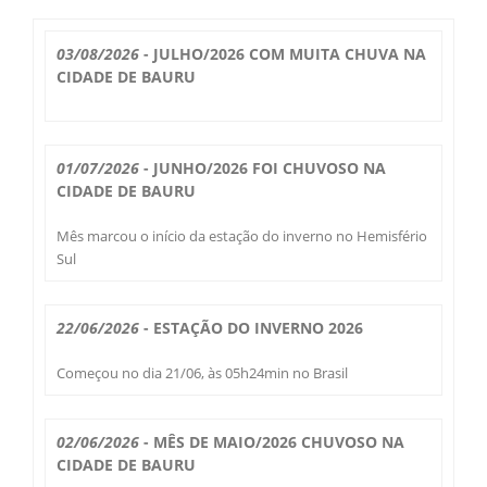
Boletim do Tempo
Radar Cidades
03/08/2026
- JULHO/2026 COM MUITA CHUVA NA
Serviços
CIDADE DE BAURU
Imagens de Satélite
Radar GIS Local
Cadastro
Satélite GIS + Radar
Radar PPI GIS
01/07/2026
- JUNHO/2026 FOI CHUVOSO NA
Informações
CIDADE DE BAURU
Laudos Meteorológicos
Estação Meteorológica
Alertas no Telegram
Histórico
Mês marcou o início da estação do inverno no Hemisfério
Treinamento
Sul
Previsão Cidades
Alertas na sua Cidade
Contato
Saiba Mais
Solicitação de Dados
Modelo Global GFS
22/06/2026
- ESTAÇÃO DO INVERNO 2026
Chuva Bauru
Perguntas Frequentes
Notícias
Agendamento de Visitas
Começou no dia 21/06, às 05h24min no Brasil
Modelo Regional WRF
Login
Chuvas e seu Local
Fale Conosco
Publicações
Umidade do Solo
02/06/2026
- MÊS DE MAIO/2026 CHUVOSO NA
Chuva Diária
Observador Voluntário
CIDADE DE BAURU
IPMet na FC