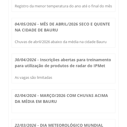
Secas Bauru
Registro da menor temperatura do ano até o final do mês
Como Chegar
Desastres Naturais
04/05/2026
- MÊS DE ABRIL/2026 SECO E QUENTE
NA CIDADE DE BAURU
Balanços Mensais
Chuvas de abril/2026 abaixo da média na cidade Bauru
Estações do Ano
30/04/2026
- Inscrições abertas para treinamento
para utilização de produtos de radar do IPMet
As vagas são limitadas
02/04/2026
- MARÇO/2026 COM CHUVAS ACIMA
DA MÉDIA EM BAURU
22/03/2026
- DIA METEOROLÓGICO MUNDIAL