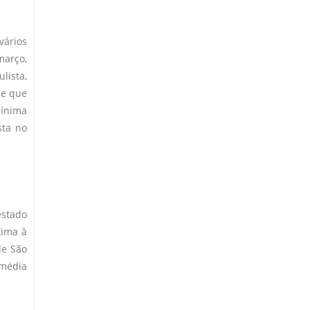
vários
março,
lista,
 e que
mínima
sta no
estado
xima à
de São
 média