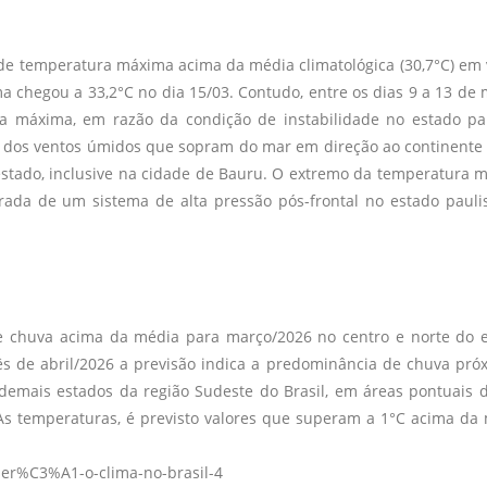
u
e temperatura máxima acima da média climatológica (30,7°C) em 
 chegou a 33,2°C no dia 15/03. Contudo, entre os dias 9 a 13 de 
máxima, em razão da condição de instabilidade no estado pau
 dos ventos úmidos que sopram do mar em direção ao continente
stado, inclusive na cidade de Bauru. O extremo da temperatura 
rada de um sistema de alta pressão pós-frontal no estado pauli
de chuva acima da média para março/2026 no centro e norte do 
s de abril/2026 a previsão indica a predominância de chuva pró
demais estados da região Sudeste do Brasil, em áreas pontuais 
As temperaturas, é previsto valores que superam a 1°C acima da
-ser%C3%A1-o-clima-no-brasil-4