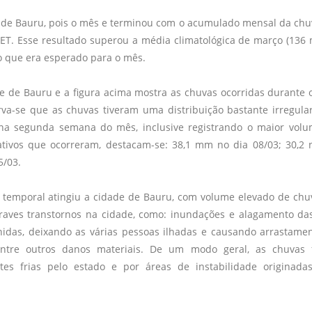
 de Bauru, pois o mês e terminou com o acumulado mensal da ch
ET. Esse resultado superou a média climatológica de março (136
 que era esperado para o mês.
e de Bauru e a figura acima mostra as chuvas ocorridas durante 
va-se que as chuvas tiveram uma distribuição bastante irregula
na segunda semana do mês, inclusive registrando o maior vol
ativos que ocorreram, destacam-se: 38,1 mm no dia 08/03; 30,2 
5/03.
te temporal atingiu a cidade de Bauru, com volume elevado de ch
aves transtornos na cidade, como: inundações e alagamento da
nidas, deixando as várias pessoas ilhadas e causando arrastame
 entre outros danos materiais. De um modo geral, as chuvas
es frias pelo estado e por áreas de instabilidade originada