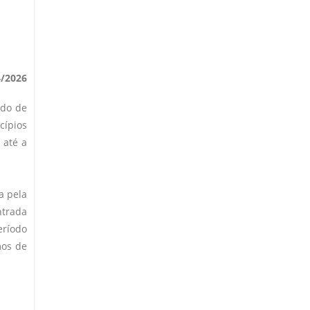
4/2026
ado de
cípios
 até a
a pela
ntrada
eríodo
mos de