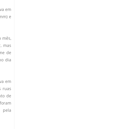
uva em
 mm) e
o mês,
r, mas
ume de
no dia
uva em
s ruas
nto de
 foram
s pela