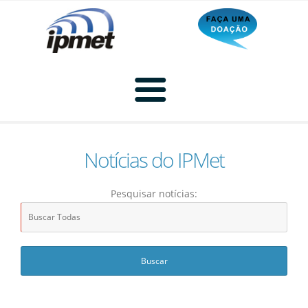
Notícias do IPMet
Home
Pesquisar notícias:
Radar
Radar Animado
Produtos
Imagem de Radar