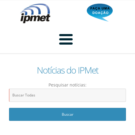
Notícias do IPMet
Home
Pesquisar notícias:
Radar
Radar Animado
Produtos
Imagem de Radar