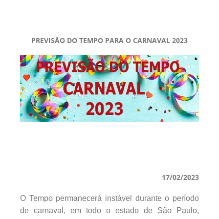
Boletim do Tempo
Radar Cidades
Serviços
Imagens de Satélite
PREVISÃO DO TEMPO PARA O CARNAVAL 2023
Radar GIS Local
Cadastro
Satélite GIS + Radar
Radar PPI GIS
Informações
Laudos Meteorológicos
Estação Meteorológica
Alertas no Telegram
Histórico
Treinamento
Previsão Cidades
Alertas na sua Cidade
Contato
Saiba Mais
Solicitação de Dados
Modelo Global GFS
Chuva Bauru
Perguntas Frequentes
Notícias
Agendamento de Visitas
Modelo Regional WRF
Login
17/02/2023
Chuvas e seu Local
Fale Conosco
Publicações
Umidade do Solo
O Tempo permanecerá instável durante o período
Chuva Diária
Observador Voluntário
de carnaval, em todo o estado de São Paulo,
IPMet na FC