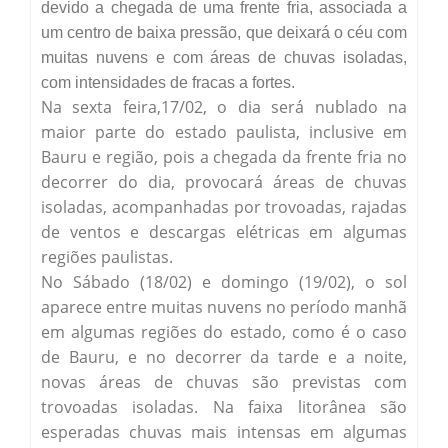
devido a chegada de uma frente fria, associada a
Secas Bauru
Como Chegar
um centro de baixa pressão, que deixará o céu com
muitas nuvens e com áreas de chuvas isoladas,
Desastres Naturais
com intensidades de fracas a fortes.
Na sexta feira,17/02, o dia será nublado na
Balanços Mensais
maior parte do estado paulista, inclusive em
Bauru e região, pois a chegada da frente fria no
Estações do Ano
decorrer do dia, provocará áreas de chuvas
isoladas, acompanhadas por trovoadas, rajadas
de ventos e descargas elétricas em algumas
regiões paulistas.
No Sábado (18/02) e domingo (19/02), o sol
aparece entre muitas nuvens no período manhã
em algumas regiões do estado, como é o caso
de Bauru, e no decorrer da tarde e a noite,
novas áreas de chuvas são previstas com
trovoadas isoladas. Na faixa litorânea são
esperadas chuvas mais intensas em algumas