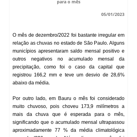
para o mês
Secas Bauru
Como Chegar
05/01/2023
Desastres Naturais
O mês de dezembro/2022 foi bastante irregular em
Balanços Mensais
relação as chuvas no estado de São Paulo. Alguns
municípios apresentaram saldo mensal positivo e
Estações do Ano
outros negativos no acumulado mensal da
precipitação, como foi o caso da capital que
registrou 166,2 mm e teve um desvio de 28,6%
abaixo da média.
Por outro lado, em Bauru o mês foi considerado
muito chuvoso, pois choveu 173,9 milímetros a
mais da chuva que é esperada para o mês,
significando que o acumulado mensal ultrapassou
aproximadamente 77 % da média climatológica