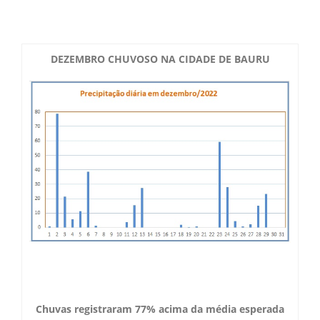
Boletim do Tempo
Radar Cidades
Serviços
Imagens de Satélite
DEZEMBRO CHUVOSO NA CIDADE DE BAURU
Radar GIS Local
Cadastro
Satélite GIS + Radar
Radar PPI GIS
Informações
Laudos Meteorológicos
Estação Meteorológica
Alertas no Telegram
Histórico
Treinamento
Previsão Cidades
Alertas na sua Cidade
Contato
Saiba Mais
Solicitação de Dados
Modelo Global GFS
Chuva Bauru
Perguntas Frequentes
Notícias
Agendamento de Visitas
Modelo Regional WRF
Login
Chuvas e seu Local
Fale Conosco
Publicações
Umidade do Solo
Chuva Diária
Observador Voluntário
Chuvas registraram 77% acima da média esperada
IPMet na FC