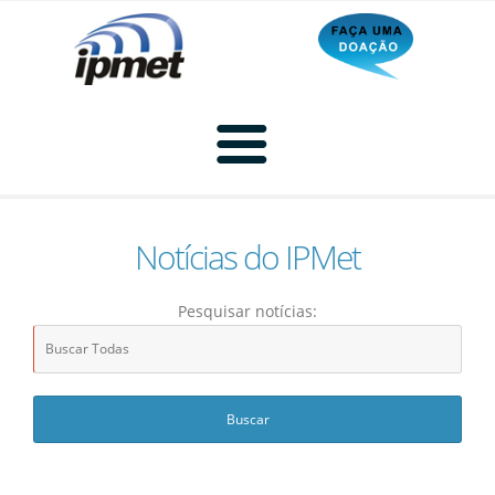
Notícias do IPMet
Home
Pesquisar notícias:
Radar
Radar Animado
Produtos
Imagem de Radar