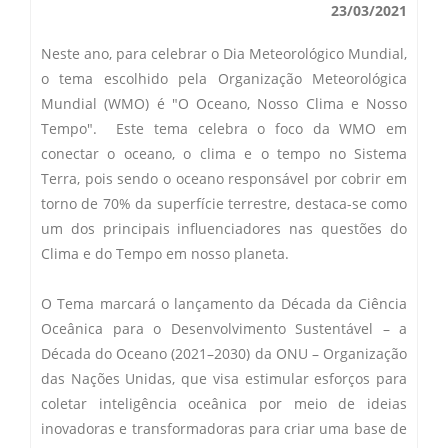
23/03/2021
Secas Bauru
Como Chegar
Neste ano, para celebrar o Dia Meteorológico Mundial,
Desastres Naturais
o tema escolhido pela Organização Meteorológica
Mundial (WMO) é "O Oceano, Nosso Clima e Nosso
Balanços Mensais
Tempo". Este tema celebra o foco da WMO em
conectar o oceano, o clima e o tempo no Sistema
Estações do Ano
Terra, pois sendo o oceano responsável por cobrir em
torno de 70% da superfície terrestre, destaca-se como
um dos principais influenciadores nas questões do
Clima e do Tempo em nosso planeta.
O Tema marcará o lançamento da Década da Ciência
Oceânica para o Desenvolvimento Sustentável – a
Década do Oceano (2021–2030) da ONU – Organização
das Nações Unidas, que visa estimular esforços para
coletar inteligência oceânica por meio de ideias
inovadoras e transformadoras para criar uma base de