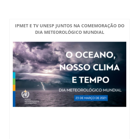
Boletim do Tempo
Radar Cidades
Serviços
Imagens de Satélite
IPMET E TV UNESP JUNTOS NA COMEMORAÇÃO DO
Radar GIS Local
DIA METEOROLÓGICO MUNDIAL
Cadastro
Satélite GIS + Radar
Radar PPI GIS
Informações
Laudos Meteorológicos
Estação Meteorológica
Alertas no Telegram
Histórico
Treinamento
Previsão Cidades
Alertas na sua Cidade
Contato
Saiba Mais
Solicitação de Dados
Modelo Global GFS
Chuva Bauru
Perguntas Frequentes
Notícias
Agendamento de Visitas
Modelo Regional WRF
Login
Chuvas e seu Local
Fale Conosco
Publicações
Umidade do Solo
Chuva Diária
Observador Voluntário
IPMet na FC