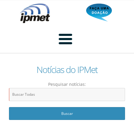
Notícias do IPMet
Home
Pesquisar notícias:
Radar
Radar Animado
Produtos
Imagem de Radar