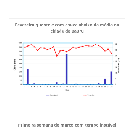
Boletim do Tempo
Radar Cidades
Serviços
Imagens de Satélite
Fevereiro quente e com chuva abaixo da média na
Radar GIS Local
cidade de Bauru
Cadastro
Satélite GIS + Radar
Radar PPI GIS
Informações
Laudos Meteorológicos
Estação Meteorológica
Alertas no Telegram
Histórico
Treinamento
Previsão Cidades
Alertas na sua Cidade
Contato
Saiba Mais
Solicitação de Dados
Modelo Global GFS
Chuva Bauru
Perguntas Frequentes
Notícias
Agendamento de Visitas
Modelo Regional WRF
Login
Chuvas e seu Local
Fale Conosco
Publicações
Umidade do Solo
Primeira semana de março com tempo instável
Chuva Diária
Observador Voluntário
IPMet na FC