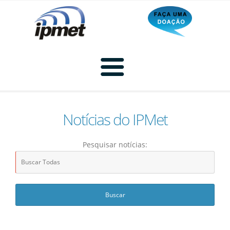
Notícias do IPMet
Home
Pesquisar notícias:
Radar
Radar Animado
Produtos
Imagem de Radar