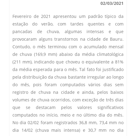
02/03/2021
Secas Bauru
Como Chegar
Fevereiro de 2021 apresentou um padrão típico da
Desastres Naturais
estação do verão, com tardes quentes e com
pancadas de chuva, algumas intensas e que
Balanços Mensais
provocaram alguns transtornos na cidade de Bauru.
Contudo, o mês terminou com o acumulado mensal
Estações do Ano
de chuva (169,9 mm) abaixo da média climatológica
(211 mm), indicando que choveu o equivalente a 81%
da média esperada para o mês. Tal fato foi justificado
pela distribuição da chuva bastante irregular ao longo
do mês, pois foram computados vários dias sem
registro de chuva na cidade e ainda, pelos baixos
volumes de chuva ocorridos, com exceção de três dias
que se destacam pelos valores significativos
computados no início, meio e no último dia do mês.
No dia 02/02 foram registrados 36,8 mm, 73,4 mm no
dia 14/02 (chuva mais intensa) e 30,7 mm no dia