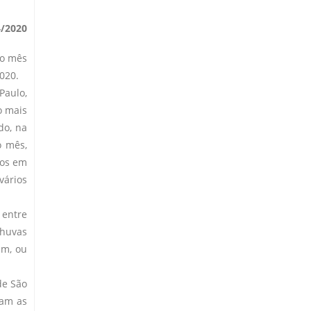
4/2020
 o mês
020.
Paulo,
o mais
do, na
o mês,
zos em
vários
 entre
chuvas
mm, ou
de São
ham as