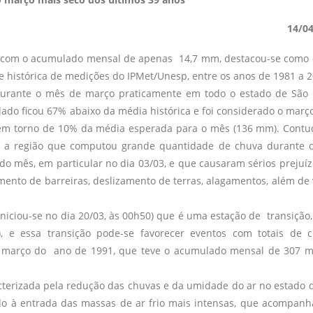
14/0
 com o acumulado mensal de apenas 14,7 mm, destacou-se como
e histórica de medições do IPMet/Unesp, entre os anos de 1981 a 2
durante o mês de março praticamente em todo o estado de São 
ulado ficou 67% abaixo da média histórica e foi considerado o març
em torno de 10% da média esperada para o mês (136 mm). Contu
, foi a região que computou grande quantidade de chuva durante 
 do mês, em particular no dia 03/03, e que causaram sérios prejuí
ento de barreiras, deslizamento de terras, alagamentos, além de 
iciou-se no dia 20/03, às 00h50) que é uma estação de transição,
), e essa transição pode-se favorecer eventos com totais de 
de março do ano de 1991, que teve o acumulado mensal de 307 
cterizada pela redução das chuvas e da umidade do ar no estado 
do à entrada das massas de ar frio mais intensas, que acompan