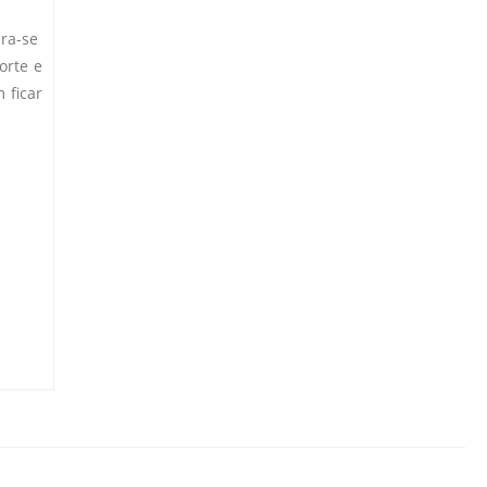
era-se
orte e
 ficar