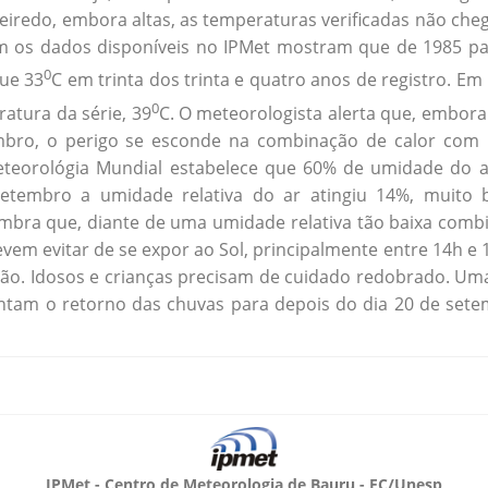
ueiredo, embora altas, as temperaturas verificadas não ch
m os dados disponíveis no IPMet mostram que de 1985 pa
0
ue 33
C em trinta dos trinta e quatro anos de registro. Em
0
ratura da série, 39
C. O meteorologista alerta que, embora
ro, o perigo se esconde na combinação de calor com 
eteorológia Mundial estabelece que 60% de umidade do a
tembro a umidade relativa do ar atingiu 14%, muito b
embra que, diante de uma umidade relativa tão baixa comb
vem evitar de se expor ao Sol, principalmente entre 14h e 
ação. Idosos e crianças precisam de cuidado redobrado. Um
ontam o retorno das chuvas para depois do dia 20 de sete
IPMet - Centro de Meteorologia de Bauru - FC/Unesp