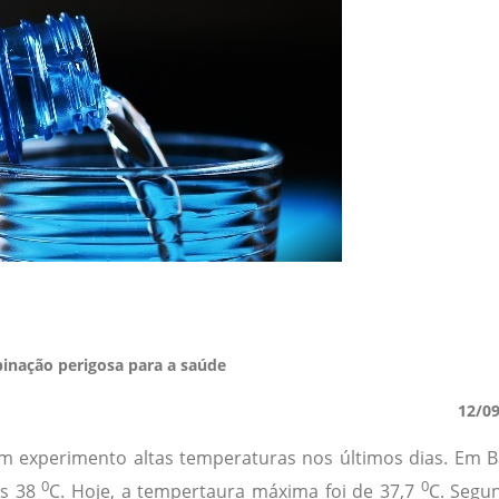
nação perigosa para a saúde
12/0
êm experimento altas temperaturas nos últimos dias. Em B
0
0
os 38
C. Hoje, a tempertaura máxima foi de 37,7
C. Segu