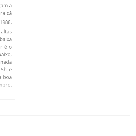
egam a
ra cá
 1988,
 altas
baixa
r é o
aixo,
inada
15h, e
a boa
mbro.