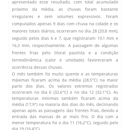
apresentado esse resultado, com total acumulado
próximo da média, as chuvas foram bastante
irregulares e sem volumes expressivos. Foram
computados apenas 9 dias com chuva na cidade e os
maiores totais diários, ocorreram no dia 28 (20,8 mm),
seguido pelos dias 6 e 7, que registraram 19,1 mm e
16,3 mm, respectivamente. A passagem de algumas
frentes frias pelo litoral paulista e a condição
termodinâmica (calor e umidade) favoreceram a
ocorrência dessas chuvas.
O mês também foi muito quente e as temperaturas
máximas ficaram acima da média (28,5°C) na maior
parte dos dias. Os valores extremos registrados
ocorreram no dia 6 (32,6°C) e no dia 12 (32,1°C). As
temperaturas mínimas também ficaram acima da
média (17,9°) na maioria dos dias do mês, declinando
apenas após as passagens das frentes frias, devido a
entrada das massas de ar mais frio. O dia com a
menor temperatura foi o dia 11 (16,2°C), seguido pelo
dia 19 (16,4°C).