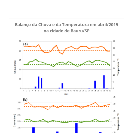
Boletim do Tempo
Radar Cidades
Serviços
Imagens de Satélite
Balanço da Chuva e da Temperatura em abril/2019
Radar GIS Local
na cidade de Bauru/SP
Cadastro
Satélite GIS + Radar
Radar PPI GIS
Informações
Laudos Meteorológicos
Estação Meteorológica
Alertas no Telegram
Histórico
Treinamento
Previsão Cidades
Alertas na sua Cidade
Contato
Saiba Mais
Solicitação de Dados
Modelo Global GFS
Chuva Bauru
Perguntas Frequentes
Notícias
Agendamento de Visitas
Modelo Regional WRF
Login
Chuvas e seu Local
Fale Conosco
Publicações
Umidade do Solo
Chuva Diária
Observador Voluntário
IPMet na FC