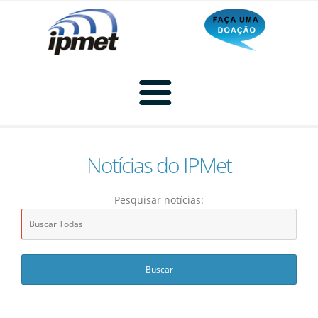
Notícias do IPMet
Home
Pesquisar notícias:
Radar
Radar Animado
Produtos
Imagem de Radar