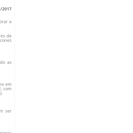
1/2017
orar a
res de
ícones
ndo as
ora em
E, com
).
em ser
riores