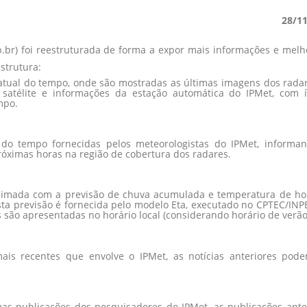
28/1
br) foi reestruturada de forma a expor mais informações e melh
strutura:
 atual do tempo, onde são mostradas as últimas imagens dos rada
satélite e informações da estação automática do IPMet, com 
mpo.
s do tempo fornecidas pelos meteorologistas do IPMet, informa
róximas horas na região de cobertura dos radares.
imada com a previsão de chuva acumulada e temperatura de h
Esta previsão é fornecida pelo modelo Eta, executado no CPTEC/INP
es são apresentadas no horário local (considerando horário de verão
mais recentes que envolve o IPMet, as notícias anteriores pod
mas publicações dos pesquisadores do IPMet, as publicações ante