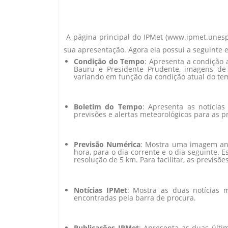
A página principal do IPMet (www.ipmet.unesp.
sua apresentação. Agora ela possui a seguinte e
Condição do Tempo
: Apresenta a condição
Bauru e Presidente Prudente, imagens de 
variando em função da condição atual do te
Boletim do Tempo
: Apresenta as notícia
previsões e alertas meteorológicos para as p
Previsão Numérica
: Mostra uma imagem an
hora, para o dia corrente e o dia seguinte. 
resolução de 5 km. Para facilitar, as previsõ
Notícias IPMet
: Mostra as duas notícias 
encontradas pela barra de procura.
Publicações IPMet
: Apresenta as duas últi