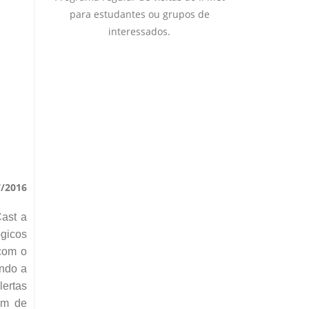
para estudantes ou grupos de
interessados.
7/2016
Cast a
ógicos
 com o
ando a
lertas
ram de