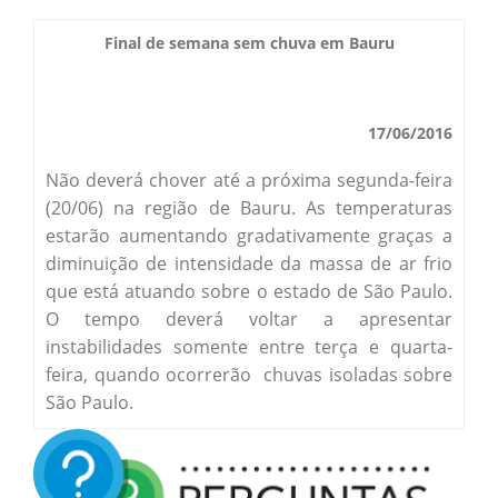
Boletim do Tempo
Final de semana sem chuva em Bauru
Radar Cidades
Serviços
Imagens de Satélite
Radar GIS Local
17/06/2016
Cadastro
Satélite GIS + Radar
Radar PPI GIS
Não deverá chover até a próxima segunda-feira
Informações
Laudos Meteorológicos
(20/06) na região de Bauru. As temperaturas
Estação Meteorológica
Alertas no Telegram
estarão aumentando gradativamente graças a
Histórico
Treinamento
diminuição de intensidade da massa de ar frio
Previsão Cidades
Alertas na sua Cidade
Contato
que está atuando sobre o estado de São Paulo.
Saiba Mais
Solicitação de Dados
O tempo deverá voltar a apresentar
Modelo Global GFS
Chuva Bauru
instabilidades somente entre terça e quarta-
Perguntas Frequentes
Notícias
feira, quando ocorrerão chuvas isoladas sobre
Agendamento de Visitas
Modelo Regional WRF
Login
São Paulo.
Chuvas e seu Local
Fale Conosco
Publicações
Umidade do Solo
Chuva Diária
Observador Voluntário
IPMet na FC