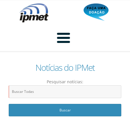
Notícias do IPMet
Home
Pesquisar notícias:
Radar
Radar Animado
Produtos
Imagem de Radar