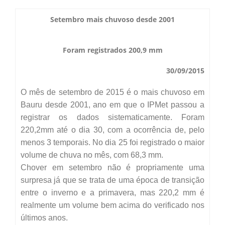
Boletim do Tempo
Setembro mais chuvoso desde 2001
Radar Cidades
Serviços
Imagens de Satélite
Radar GIS Local
Foram registrados 200,9 mm
Cadastro
Satélite GIS + Radar
30/09/2015
Radar PPI GIS
Informações
Laudos Meteorológicos
O mês de setembro de 2015 é o mais chuvoso em
Estação Meteorológica
Alertas no Telegram
Bauru desde 2001, ano em que o IPMet passou a
Histórico
Treinamento
registrar os dados sistematicamente. Foram
Previsão Cidades
Alertas na sua Cidade
Contato
220,2mm até o dia 30, com a ocorrência de, pelo
Saiba Mais
Solicitação de Dados
menos 3 temporais. No dia 25 foi registrado o maior
Modelo Global GFS
volume de chuva no mês, com 68,3 mm.
Chuva Bauru
Perguntas Frequentes
Notícias
Chover em setembro não é propriamente uma
Agendamento de Visitas
Modelo Regional WRF
Login
surpresa já que se trata de uma época de transição
Chuvas e seu Local
Fale Conosco
Publicações
entre o inverno e a primavera, mas 220,2 mm é
Umidade do Solo
realmente um volume bem acima do verificado nos
Chuva Diária
Observador Voluntário
IPMet na FC
últimos anos.