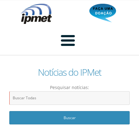
Notícias do IPMet
Home
Pesquisar notícias:
Radar
Radar Animado
Produtos
Imagem de Radar