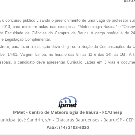
04/0
ra o concurso público visando o preenchimento de uma vaga de professor sub
2013, para ministrar aulas nas disciplinas “Meteorologia Básica” e “Obse
a da Faculdade de Ciências do Campus de Bauru. A carga horária é de 2
T e Legislação Complementar.
stre e, para fazer a inscrição deve dirigir-se à Seção de Comunicações da
be, 14-01, Vargem Limpa, no horário das 9h às 11 e das 14h às 16h. A 
soais, o candidato deve apresentar Curriculo Lattes em 3 vias e docum
IPMet - Centro de Meteorologia de Bauru - FC/Unesp
unicipal José Sandrin, s/n - Chácaras Bauruenses - Bauru/SP - CEP
Pabx: (14) 3103-6030