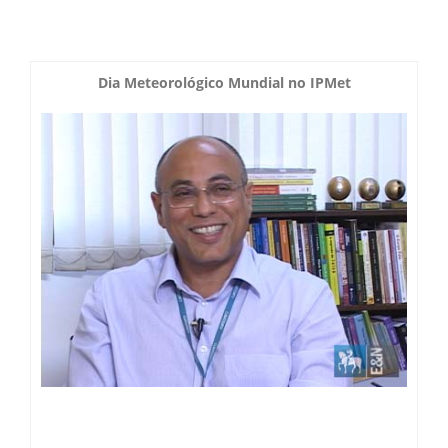
Boletim do Tempo
Radar Cidades
Serviços
Imagens de Satélite
Dia Meteorológico Mundial no IPMet
Radar GIS Local
Cadastro
Satélite GIS + Radar
Radar PPI GIS
Informações
Laudos Meteorológicos
Estação Meteorológica
Alertas no Telegram
Histórico
Treinamento
Previsão Cidades
Alertas na sua Cidade
Contato
Saiba Mais
Solicitação de Dados
Modelo Global GFS
Chuva Bauru
Perguntas Frequentes
Notícias
Agendamento de Visitas
Modelo Regional WRF
Login
Chuvas e seu Local
Fale Conosco
Publicações
Umidade do Solo
Chuva Diária
Observador Voluntário
IPMet na FC