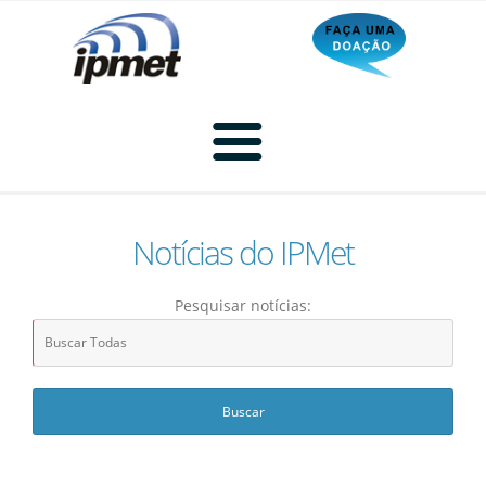
Notícias do IPMet
Home
Pesquisar notícias:
Radar
Radar Animado
Produtos
Imagem de Radar