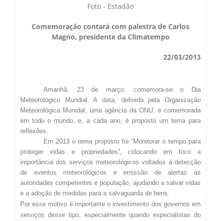
Secas Bauru
Foto - Estadão
Como Chegar
Comemoração contará com palestra de Carlos
Desastres Naturais
Magno, presidente da Climatempo
22/03/2013
Balanços Mensais
Estações do Ano
Amanhã, 23 de março, comemora-se o Dia
Meteorológico Mundial. A data, definida pela Organização
Meteorológica Munidal, uma agência da ONU, é comemorada
em todo o mundo, e, a cada ano, é proposto um tema para
reflexões.
Em 2013 o tema proposto foi “Monitorar o tempo para
proteger vidas e propriedades”, colocando em foco a
importância dos serviços meteorológicos voltados à detecção
de eventos meteorológicos e emissão de alertas às
autoridades competentes e população, ajudando a salvar vidas
e a adoção de medidas para a salvaguarda de bens.
Por esse motivo é importante o investimento dos governos em
serviços desse tipo, especialmente quando especialistas do