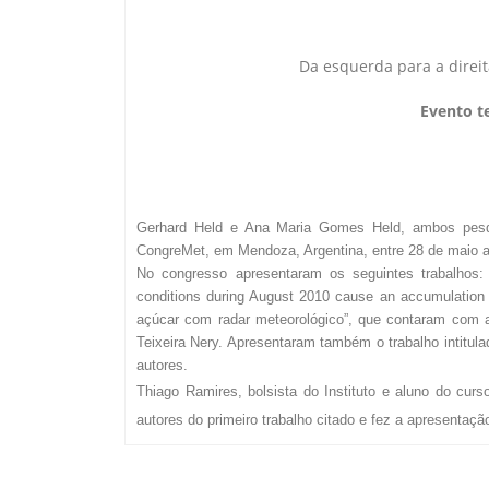
Da esquerda para a direit
Evento t
Gerhard Held e Ana Maria Gomes Held, ambos pesqui
CongreMet, em Mendoza, Argentina, entre 28 de maio a
No congresso apresentaram os seguintes trabalhos: 
conditions during August 2010 cause an accumulation
açúcar com radar meteorológico”, que contaram com a
Teixeira Nery. Apresentaram também o trabalho intitul
autores.
Thiago Ramires, bolsista do Instituto e aluno do cu
autores do primeiro trabalho citado e fez a apresentaç