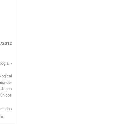
6/2012
ogia -
logical
ana-de-
, Jonas
 únicos
 um dos
to.