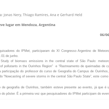
a: Jonas Nery, Thiago Ramires, Ana e Gerhard Held
eve lugar em Mendoza, Argentina
06/0
sadores do IPMet, participaram do XI Congresso Argentino de Meteorol
 01 de junho.
Study of biomass emissions in the central state of São Paulo: meteoro
 of pollutants in the Ourinhos Region" e “Rastreamento de queimadas de c
 participação do professor do curso de Geografia do Campus de Ourinhos
ado “Nowcasting of severe storms in the central São Paulo State”, este como
rso de geografia de Ourinhos, também esteve presente ao evento, já que é
ão do pôster. É a primeira vez que pesquisadores do IPMet participam do even