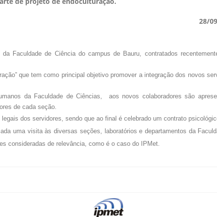
parte de projeto de endoculturação.
28/0
s da Faculdade de Ciência do campus de Bauru, contratados recentement
uração” que tem como principal objetivo promover a integração dos novos ser
umanos da Faculdade de Ciências, aos novos colaboradores são aprese
stores de cada seção.
 legais dos servidores, sendo que ao final é celebrado um contrato psicológic
lizada uma visita às diversas seções, laboratórios e departamentos da Facul
des consideradas de relevância, como é o caso do IPMet.