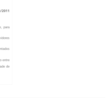
9/2011
e, para
vidores
ntados
o entre
dade de